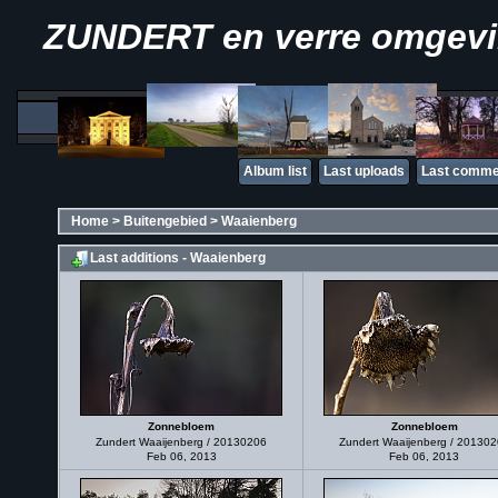
ZUNDERT en verre omgev
Album list
Last uploads
Last comme
Home
>
Buitengebied
>
Waaienberg
Last additions - Waaienberg
Zonnebloem
Zonnebloem
Zundert Waaijenberg / 20130206
Zundert Waaijenberg / 20130
Feb 06, 2013
Feb 06, 2013